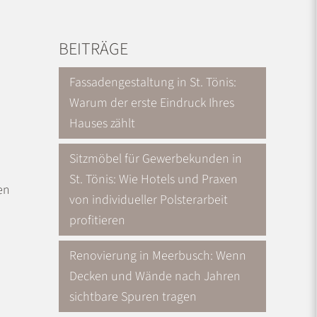
BEITRÄGE
Fassadengestaltung in St. Tönis:
Warum der erste Eindruck Ihres
Hauses zählt
Sitzmöbel für Gewerbekunden in
St. Tönis: Wie Hotels und Praxen
en
von individueller Polsterarbeit
profitieren
Renovierung in Meerbusch: Wenn
Decken und Wände nach Jahren
sichtbare Spuren tragen