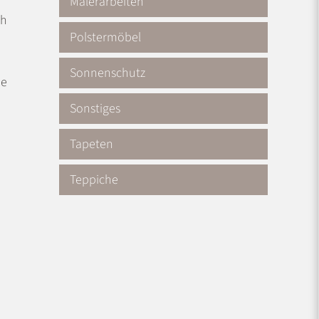
Malerarbeiten
ch
Polstermöbel
Sonnenschutz
he
Sonstiges
Tapeten
Teppiche