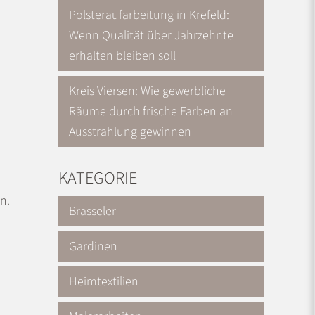
Polsteraufarbeitung in Krefeld:
Wenn Qualität über Jahrzehnte
erhalten bleiben soll
Kreis Viersen: Wie gewerbliche
Räume durch frische Farben an
Ausstrahlung gewinnen
KATEGORIE
n.
Brasseler
Gardinen
Heimtextilien