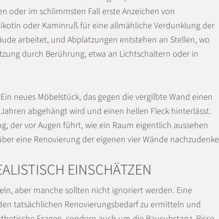
n oder im schlimmsten Fall erste Anzeichen von
kotin oder Kaminruß für eine allmähliche Verdunklung der
äude arbeitet, und Abplatzungen entstehen an Stellen, wo
utzung durch Berührung, etwa an Lichtschaltern oder in
Ein neues Möbelstück, das gegen die vergilbte Wand einen
 Jahren abgehängt wird und einen hellen Fleck hinterlässt.
g, der vor Augen führt, wie ein Raum eigentlich aussehen
über eine Renovierung der eigenen vier Wände nachzudenke
ALISTISCH EINSCHÄTZEN
eln, aber manche sollten nicht ignoriert werden. Eine
en tatsächlichen Renovierungsbedarf zu ermitteln und
ästhetische Fragen, sondern auch um die Bausubstanz. Risse